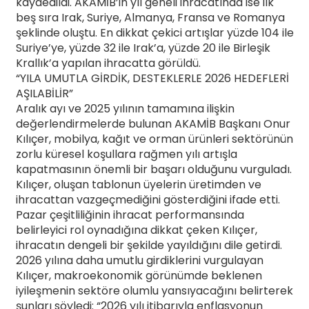
kaydedildi. AKAMİB’in yıl geneli ihracatında ise ilk
beş sıra Irak, Suriye, Almanya, Fransa ve Romanya
şeklinde oluştu. En dikkat çekici artışlar yüzde 104 ile
Suriye’ye, yüzde 32 ile Irak’a, yüzde 20 ile Birleşik
Krallık’a yapılan ihracatta görüldü.
“YILA UMUTLA GİRDİK, DESTEKLERLE 2026 HEDEFLERİ
AŞILABİLİR”
Aralık ayı ve 2025 yılının tamamına ilişkin
değerlendirmelerde bulunan AKAMİB Başkanı Onur
Kılıçer, mobilya, kağıt ve orman ürünleri sektörünün
zorlu küresel koşullara rağmen yılı artışla
kapatmasının önemli bir başarı olduğunu vurguladı.
Kılıçer, oluşan tablonun üyelerin üretimden ve
ihracattan vazgeçmediğini gösterdiğini ifade etti.
Pazar çeşitliliğinin ihracat performansında
belirleyici rol oynadığına dikkat çeken Kılıçer,
ihracatın dengeli bir şekilde yayıldığını dile getirdi.
2026 yılına daha umutlu girdiklerini vurgulayan
Kılıçer, makroekonomik görünümde beklenen
iyileşmenin sektöre olumlu yansıyacağını belirterek
şunları söyledi: “2026 yılı itibarıyla enflasyonun