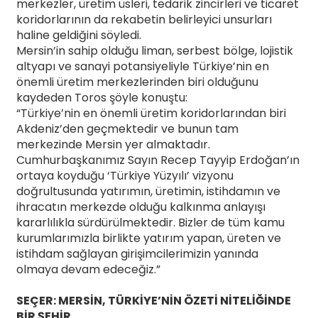
merkezler, üretim üsleri, tedarik zincirleri ve ticaret
koridorlarının da rekabetin belirleyici unsurları
haline geldiğini söyledi.
Mersin’in sahip olduğu liman, serbest bölge, lojistik
altyapı ve sanayi potansiyeliyle Türkiye’nin en
önemli üretim merkezlerinden biri olduğunu
kaydeden Toros şöyle konuştu:
“Türkiye’nin en önemli üretim koridorlarından biri
Akdeniz’den geçmektedir ve bunun tam
merkezinde Mersin yer almaktadır.
Cumhurbaşkanımız Sayın Recep Tayyip Erdoğan’ın
ortaya koyduğu ‘Türkiye Yüzyılı’ vizyonu
doğrultusunda yatırımın, üretimin, istihdamın ve
ihracatın merkezde olduğu kalkınma anlayışı
kararlılıkla sürdürülmektedir. Bizler de tüm kamu
kurumlarımızla birlikte yatırım yapan, üreten ve
istihdam sağlayan girişimcilerimizin yanında
olmaya devam edeceğiz.”
SEÇER: MERSİN, TÜRKİYE’NİN ÖZETİ NİTELİĞİNDE
BİR ŞEHİR