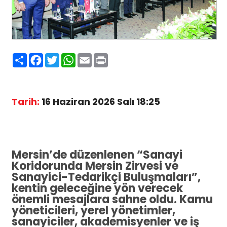
Paylaş
Facebook
Twitter
WhatsApp
Email
Print
Tarih:
16 Haziran 2026 Salı 18:25
Mersin’de düzenlenen “Sanayi
Koridorunda Mersin Zirvesi ve
Sanayici-Tedarikçi Buluşmaları”,
kentin geleceğine yön verecek
önemli mesajlara sahne oldu. Kamu
yöneticileri, yerel yönetimler,
sanayiciler, akademisyenler ve iş