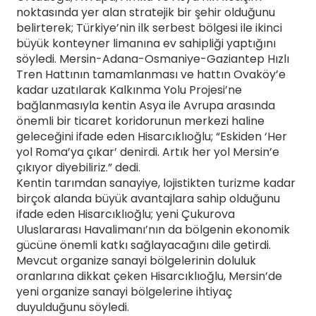
noktasında yer alan stratejik bir şehir olduğunu
belirterek; Türkiye’nin ilk serbest bölgesi ile ikinci
büyük konteyner limanına ev sahipliği yaptığını
söyledi. Mersin-Adana-Osmaniye-Gaziantep Hızlı
Tren Hattının tamamlanması ve hattın Ovaköy’e
kadar uzatılarak Kalkınma Yolu Projesi’ne
bağlanmasıyla kentin Asya ile Avrupa arasında
önemli bir ticaret koridorunun merkezi haline
geleceğini ifade eden Hisarcıklıoğlu; “Eskiden ‘Her
yol Roma’ya çıkar’ denirdi. Artık her yol Mersin’e
çıkıyor diyebiliriz.” dedi.
Kentin tarımdan sanayiye, lojistikten turizme kadar
birçok alanda büyük avantajlara sahip olduğunu
ifade eden Hisarcıklıoğlu; yeni Çukurova
Uluslararası Havalimanı’nın da bölgenin ekonomik
gücüne önemli katkı sağlayacağını dile getirdi.
Mevcut organize sanayi bölgelerinin doluluk
oranlarına dikkat çeken Hisarcıklıoğlu, Mersin’de
yeni organize sanayi bölgelerine ihtiyaç
duyulduğunu söyledi.