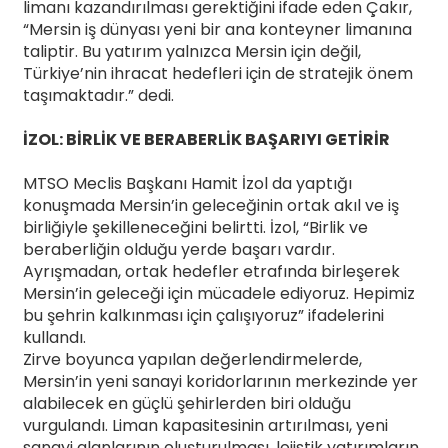
limanı kazandırılması gerektiğini ifade eden Çakır,
“Mersin iş dünyası yeni bir ana konteyner limanına
taliptir. Bu yatırım yalnızca Mersin için değil,
Türkiye’nin ihracat hedefleri için de stratejik önem
taşımaktadır.” dedi.
İZOL: BİRLİK VE BERABERLİK BAŞARIYI GETİRİR
MTSO Meclis Başkanı Hamit İzol da yaptığı
konuşmada Mersin’in geleceğinin ortak akıl ve iş
birliğiyle şekilleneceğini belirtti. İzol, “Birlik ve
beraberliğin olduğu yerde başarı vardır.
Ayrışmadan, ortak hedefler etrafında birleşerek
Mersin’in geleceği için mücadele ediyoruz. Hepimiz
bu şehrin kalkınması için çalışıyoruz” ifadelerini
kullandı.
Zirve boyunca yapılan değerlendirmelerde,
Mersin’in yeni sanayi koridorlarının merkezinde yer
alabilecek en güçlü şehirlerden biri olduğu
vurgulandı. Liman kapasitesinin artırılması, yeni
sanayi alanlarının oluşturulması, lojistik yatırımların