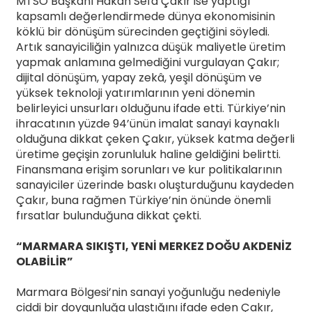
MTSO Başkanı Hakan Sefa Çakır ise yaptığı
kapsamlı değerlendirmede dünya ekonomisinin
köklü bir dönüşüm sürecinden geçtiğini söyledi.
Artık sanayiciliğin yalnızca düşük maliyetle üretim
yapmak anlamına gelmediğini vurgulayan Çakır;
dijital dönüşüm, yapay zekâ, yeşil dönüşüm ve
yüksek teknoloji yatırımlarının yeni dönemin
belirleyici unsurları olduğunu ifade etti. Türkiye’nin
ihracatının yüzde 94’ünün imalat sanayi kaynaklı
olduğuna dikkat çeken Çakır, yüksek katma değerli
üretime geçişin zorunluluk haline geldiğini belirtti.
Finansmana erişim sorunları ve kur politikalarının
sanayiciler üzerinde baskı oluşturduğunu kaydeden
Çakır, buna rağmen Türkiye’nin önünde önemli
fırsatlar bulunduğuna dikkat çekti.
“MARMARA SIKIŞTI, YENİ MERKEZ DOĞU AKDENİZ
OLABİLİR”
Marmara Bölgesi’nin sanayi yoğunluğu nedeniyle
ciddi bir doygunluğa ulaştığını ifade eden Çakır,