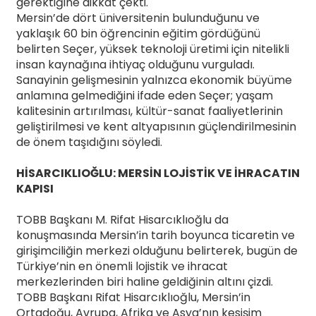
gerektiğine dikkat çekti.
Mersin’de dört üniversitenin bulunduğunu ve
yaklaşık 60 bin öğrencinin eğitim gördüğünü
belirten Seçer, yüksek teknoloji üretimi için nitelikli
insan kaynağına ihtiyaç olduğunu vurguladı.
Sanayinin gelişmesinin yalnızca ekonomik büyüme
anlamına gelmediğini ifade eden Seçer; yaşam
kalitesinin artırılması, kültür-sanat faaliyetlerinin
geliştirilmesi ve kent altyapısının güçlendirilmesinin
de önem taşıdığını söyledi.
HİSARCIKLIOĞLU: MERSİN LOJİSTİK VE İHRACATIN
KAPISI
TOBB Başkanı M. Rifat Hisarcıklıoğlu da
konuşmasında Mersin’in tarih boyunca ticaretin ve
girişimciliğin merkezi olduğunu belirterek, bugün de
Türkiye’nin en önemli lojistik ve ihracat
merkezlerinden biri haline geldiğinin altını çizdi.
TOBB Başkanı Rifat Hisarcıklıoğlu, Mersin’in
Ortadoğu, Avrupa, Afrika ve Asya’nın kesişim